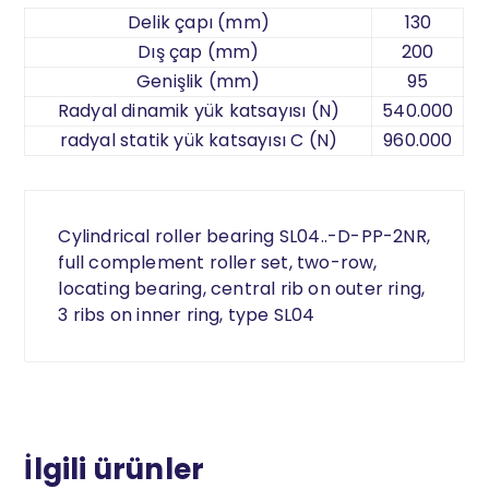
Delik çapı (mm)
130
Dış çap (mm)
200
Genişlik (mm)
95
Radyal dinamik yük katsayısı (N)
540.000
radyal statik yük katsayısı C (N)
960.000
Cylindrical roller bearing SL04..-D-PP-2NR,
full complement roller set, two-row,
locating bearing, central rib on outer ring,
3 ribs on inner ring, type SL04
İlgili ürünler