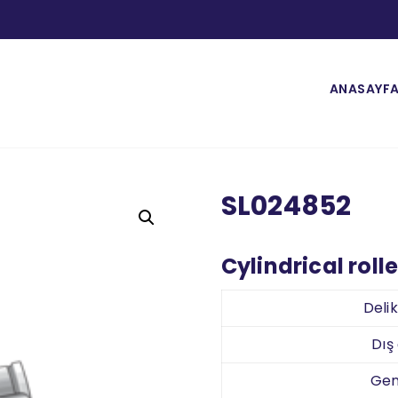
ANASAYF
SL024852
Cylindrical roll
Deli
Dış
Gen