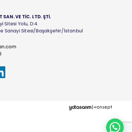
AN. VE TİC. LTD. ŞTİ.
 Sitesi Yolu, D:4
ize Sanayi Sitesi/Başakşehir/İstanbul
an.com
6