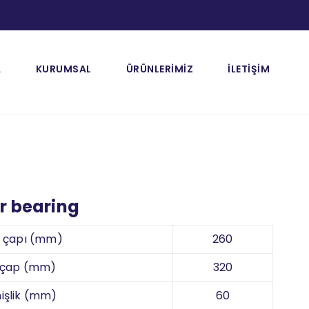
[gtranslate]
A
KURUMSAL
ÜRÜNLERİMİZ
İLETİŞİM
er bearing
k çapı (mm)
260
 çap (mm)
320
işlik (mm)
60