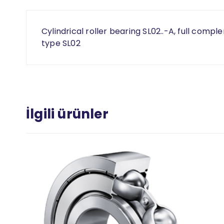
Cylindrical roller bearing SL02..-A, full compl
type SL02
İlgili ürünler