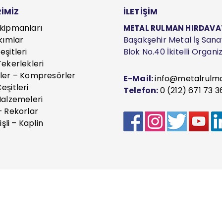
İMİZ
İLETİŞİM
kipmanları
METAL RULMAN HIRDAVAT S
kımlar
Başakşehir Metal İş Sanayi
şitleri
Blok No.40 İkitelli Organ
ekerlekleri
ler – Kompresörler
E-Mail:
info@metalrulm
eşitleri
Telefon:
0 (212) 671 73 3
Malzemeleri
– Rekorlar
işli – Kaplin