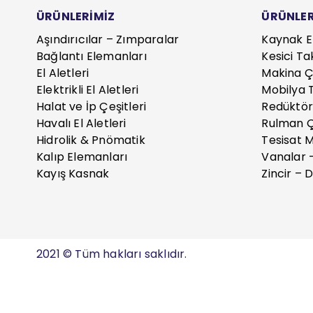
ÜRÜNLERİMİZ
ÜRÜNLER
Aşındırıcılar – Zımparalar
Kaynak E
Bağlantı Elemanları
Kesici Ta
El Aletleri
Makina Çe
Elektrikli El Aletleri
Mobilya T
Halat ve İp Çeşitleri
Redüktör
Havalı El Aletleri
Rulman Ç
Hidrolik & Pnömatik
Tesisat 
Kalıp Elemanları
Vanalar 
Kayış Kasnak
Zincir – D
2021 © Tüm hakları saklıdır.