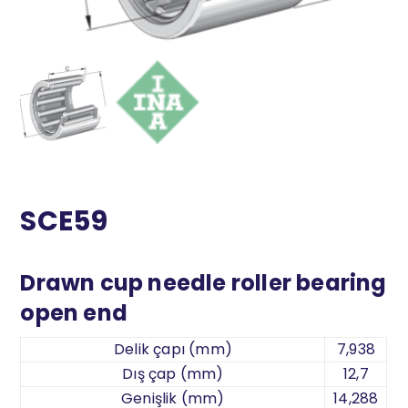
SCE59
Drawn cup needle roller bearing
open end
Delik çapı (mm)
7,938
Dış çap (mm)
12,7
Genişlik (mm)
14,288