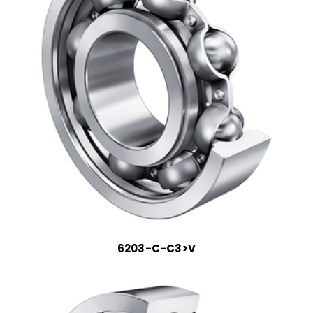
6203-C-C3>V