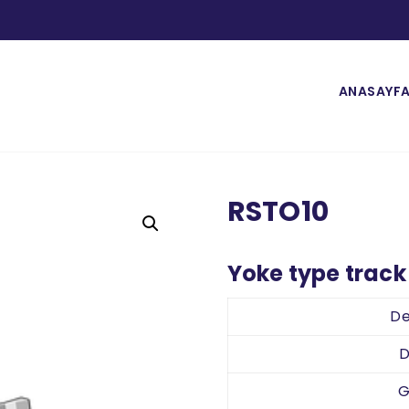
ANASAYF
RSTO10
Yoke type track 
De
D
G