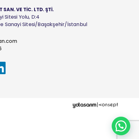
AN. VE TİC. LTD. ŞTİ.
 Sitesi Yolu, D:4
ize Sanayi Sitesi/Başakşehir/İstanbul
an.com
6