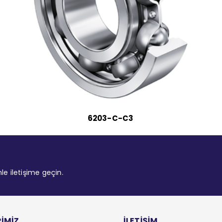
6203-C-C3
mle iletişime geçin.
İMİZ
İLETİŞİM