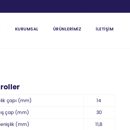
[gtranslate]
A
KURUMSAL
ÜRÜNLERİMİZ
İLETİŞİM
roller
lik çapı (mm)
14
ış çap (mm)
30
enişlik (mm)
11,8