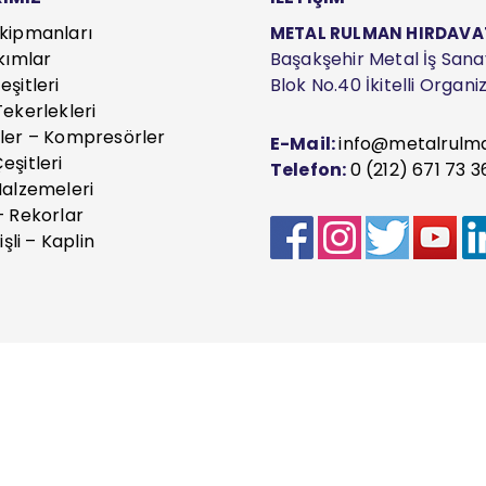
kipmanları
METAL RULMAN HIRDAVAT S
kımlar
Başakşehir Metal İş Sanayi
şitleri
Blok No.40 İkitelli Organ
ekerlekleri
ler – Kompresörler
E-Mail:
info@metalrulm
eşitleri
Telefon:
0 (212) 671 73 3
Malzemeleri
– Rekorlar
işli – Kaplin