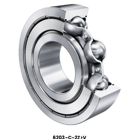
6203-C-2Z>V