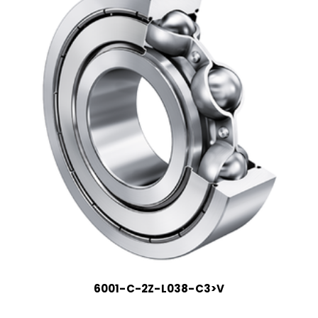
6001-C-2Z-L038-C3>V