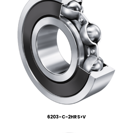
6203-C-2HRS>V