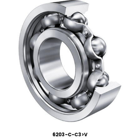
6203-C-C3>V