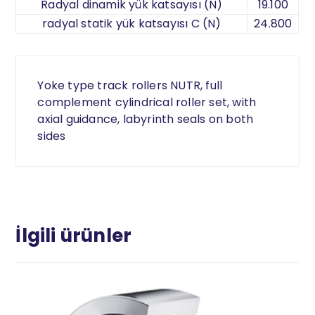
Radyal dinamik yük katsayısı (N)
19.100
radyal statik yük katsayısı C (N)
24.800
Yoke type track rollers NUTR, full
complement cylindrical roller set, with
axial guidance, labyrinth seals on both
sides
İlgili ürünler