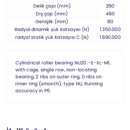
Delik çapı (mm)
260
Dış çap (mm)
480
Genişlik (mm)
80
Radyal dinamik yük katsayısı (N)
1.350.000
radyal statik yük katsayısı C (N)
1.890.000
Cylindrical roller bearing NU20..-E-XL-M1,
with cage, single row, non-locating
bearing, 2 ribs on outer ring, 0 ribs on
inner ring (smooth), type NU, Running
accuracy in P6