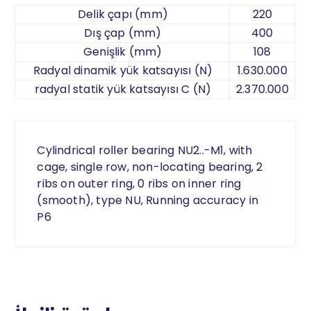
Delik çapı (mm)
220
Dış çap (mm)
400
Genişlik (mm)
108
Radyal dinamik yük katsayısı (N)
1.630.000
radyal statik yük katsayısı C (N)
2.370.000
Cylindrical roller bearing NU2..-M1, with
cage, single row, non-locating bearing, 2
ribs on outer ring, 0 ribs on inner ring
(smooth), type NU, Running accuracy in
P6