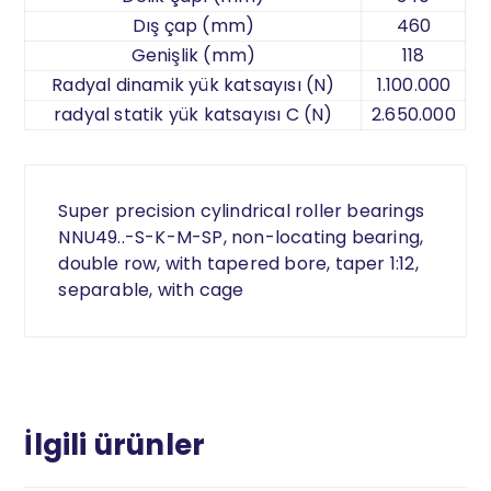
Dış çap (mm)
460
Genişlik (mm)
118
Radyal dinamik yük katsayısı (N)
1.100.000
radyal statik yük katsayısı C (N)
2.650.000
Super precision cylindrical roller bearings
NNU49..-S-K-M-SP, non-locating bearing,
double row, with tapered bore, taper 1:12,
separable, with cage
İlgili ürünler