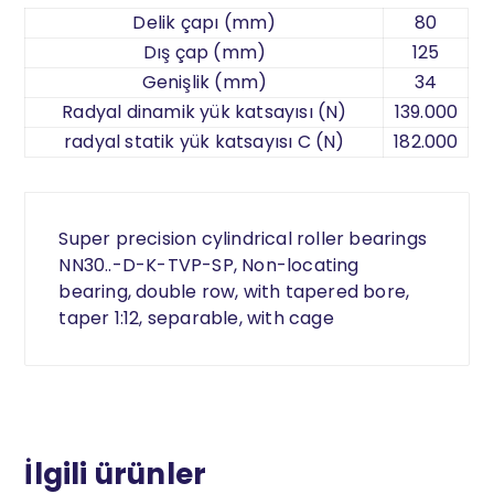
Delik çapı (mm)
80
Dış çap (mm)
125
Genişlik (mm)
34
Radyal dinamik yük katsayısı (N)
139.000
radyal statik yük katsayısı C (N)
182.000
Super precision cylindrical roller bearings
NN30..-D-K-TVP-SP, Non-locating
bearing, double row, with tapered bore,
taper 1:12, separable, with cage
İlgili ürünler