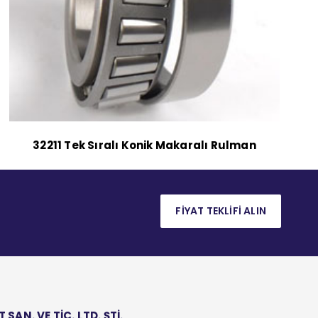
32211 Tek Sıralı Konik Makaralı Rulman
FİYAT TEKLİFİ ALIN
AN. VE TİC. LTD. ŞTİ.