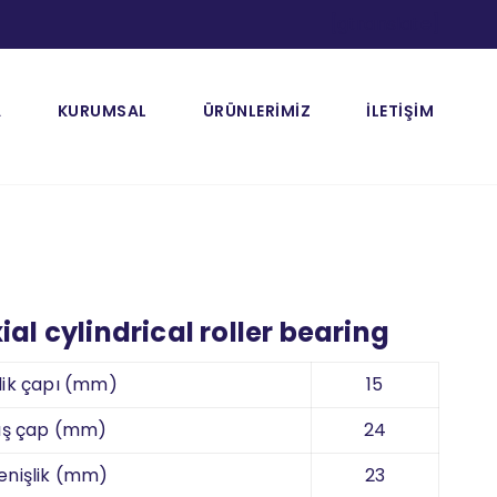
[gtranslate]
A
KURUMSAL
ÜRÜNLERİMİZ
İLETİŞİM
ial cylindrical roller bearing
lik çapı (mm)
15
ış çap (mm)
24
enişlik (mm)
23