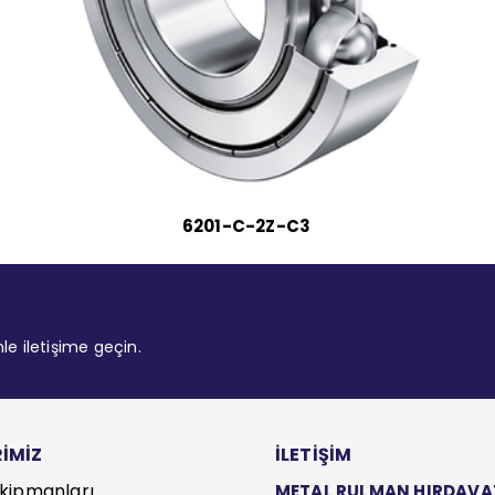
6201-C-2Z-C3
mle iletişime geçin.
İMİZ
İLETİŞİM
kipmanları
METAL RULMAN HIRDAVAT S