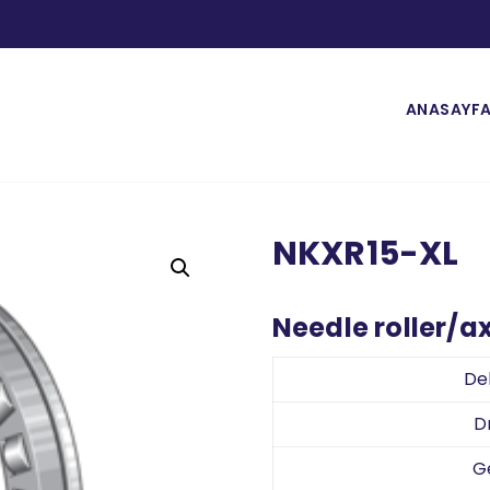
ANASAYF
NKXR15-XL
Needle roller/ax
De
D
G