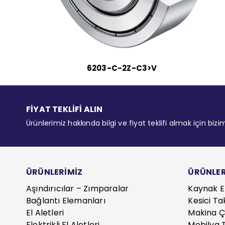
6203-C-2Z-C3>V
FİYAT TEKLİFİ ALIN
Ürünlerimiz hakkında bilgi ve fiyat teklifi almak için bizi
ÜRÜNLERİMİZ
ÜRÜNLER
Aşındırıcılar – Zımparalar
Kaynak E
Bağlantı Elemanları
Kesici Ta
El Aletleri
Makina Çe
Elektrikli El Aletleri
Mobilya T