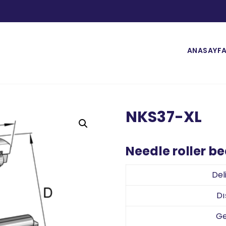
ANASAYF
NKS37-XL
Needle roller b
Del
Dı
Ge