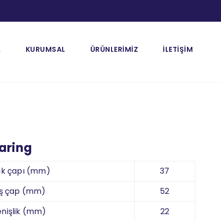
[gtranslate]
A
KURUMSAL
ÜRÜNLERİMİZ
İLETİŞİM
earing
ik çapı (mm)
37
ş çap (mm)
52
nişlik (mm)
22