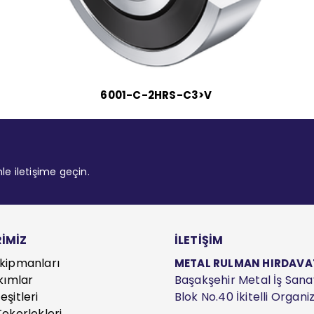
6001-C-2HRS-C3>V
mle iletişime geçin.
İMİZ
İLETİŞİM
kipmanları
METAL RULMAN HIRDAVAT S
kımlar
Başakşehir Metal İş Sanayi
şitleri
Blok No.40 İkitelli Organ
ekerlekleri