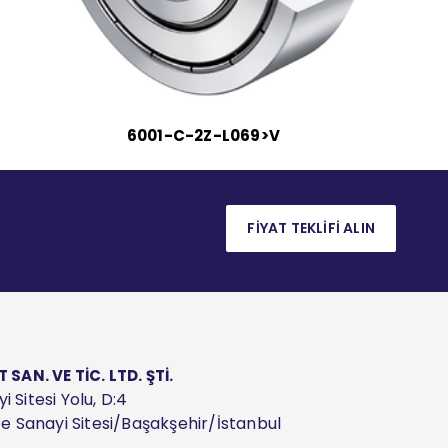
6001-C-2Z-L069>V
FİYAT TEKLİFİ ALIN
AN. VE TİC. LTD. ŞTİ.
 Sitesi Yolu, D:4
ize Sanayi Sitesi/Başakşehir/İstanbul