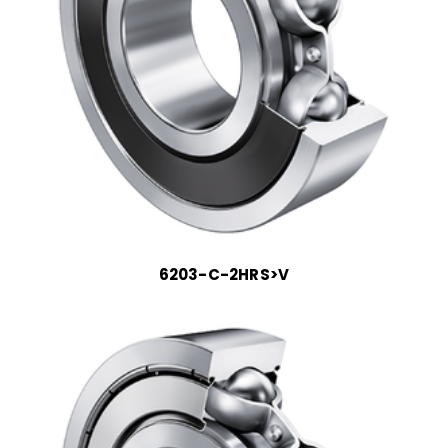
6203-C-2HRS>V