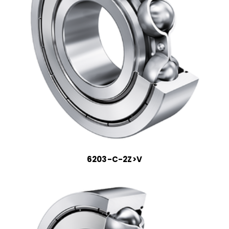
6203-C-2Z>V