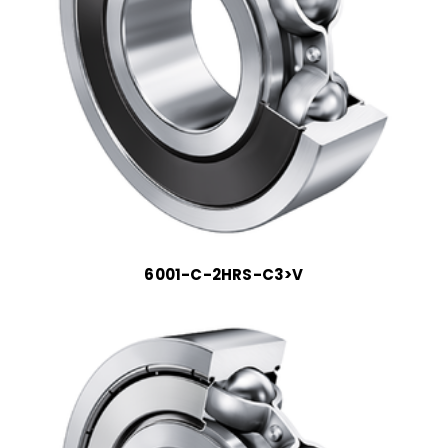
6001-C-2HRS-C3>V