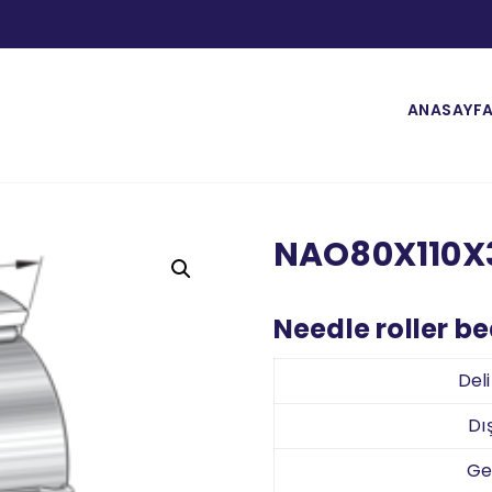
ANASAYF
NAO80X110X
Needle roller b
Del
Dı
Ge