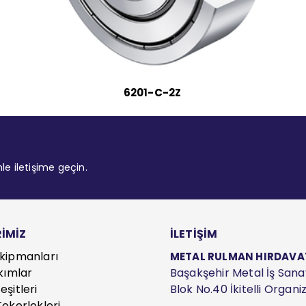
6201-C-2Z
mle iletişime geçin.
İMİZ
İLETİŞİM
kipmanları
METAL RULMAN HIRDAVAT S
kımlar
Başakşehir Metal İş Sanayi
şitleri
Blok No.40 İkitelli Organ
ekerlekleri