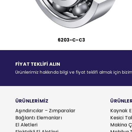
6203-C-C3
FİYAT TEKLİFİ ALIN
Ürünlerimiz hakkında bilgi ve fiyat teklifi almak için bizi
ÜRÜNLERİMİZ
ÜRÜNLER
Aşındırıcılar – Zımparalar
Kaynak E
Bağlantı Elemanları
Kesici Ta
El Aletleri
Makina Çe
Elektrikli El Aletleri
Mobilya T