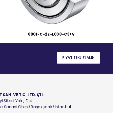
6001-C-2Z-L038-C3>V
FİYAT TEKLİFİ ALIN
AN. VE TİC. LTD. ŞTİ.
 Sitesi Yolu, D:4
ize Sanayi Sitesi/Başakşehir/İstanbul