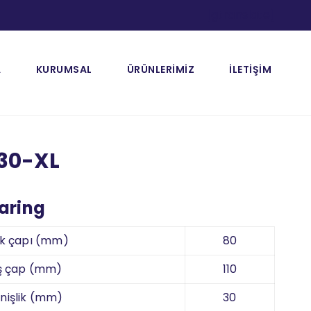
[gtranslate]
A
KURUMSAL
ÜRÜNLERİMİZ
İLETİŞİM
30-XL
earing
ik çapı (mm)
80
ş çap (mm)
110
nişlik (mm)
30