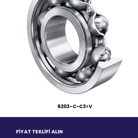
6203-C-C3>V
FİYAT TEKLİFİ ALIN