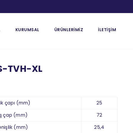
[gtranslate]
A
KURUMSAL
ÜRÜNLERİMİZ
İLETİŞİM
S-TVH-XL
ik çapı (mm)
25
ış çap (mm)
72
nişlik (mm)
25,4