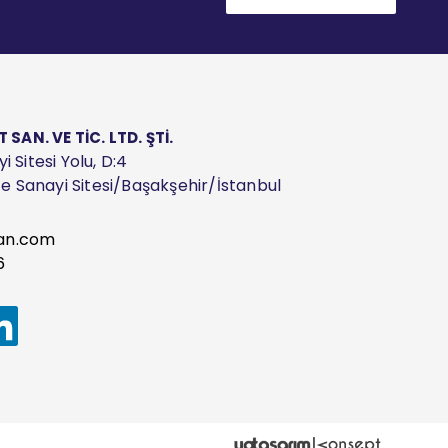
AN. VE TİC. LTD. ŞTİ.
 Sitesi Yolu, D:4
ize Sanayi Sitesi/Başakşehir/İstanbul
an.com
6