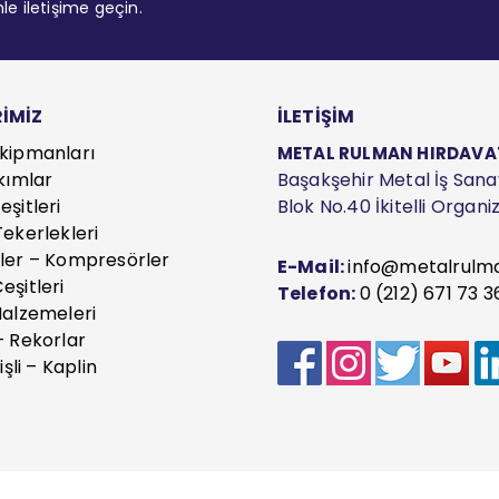
mle iletişime geçin.
İMİZ
İLETİŞİM
kipmanları
METAL RULMAN HIRDAVAT S
kımlar
Başakşehir Metal İş Sanayi
şitleri
Blok No.40 İkitelli Organ
ekerlekleri
ler – Kompresörler
E-Mail:
info@metalrulm
eşitleri
Telefon:
0 (212) 671 73 3
Malzemeleri
– Rekorlar
işli – Kaplin