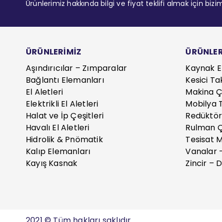
Ürünlerimiz hakkında bilgi ve fiyat teklifi almak için bizi
ÜRÜNLERİMİZ
ÜRÜNLER
Aşındırıcılar – Zımparalar
Kaynak E
Bağlantı Elemanları
Kesici Ta
El Aletleri
Makina Çe
Elektrikli El Aletleri
Mobilya T
Halat ve İp Çeşitleri
Redüktör
Havalı El Aletleri
Rulman Ç
Hidrolik & Pnömatik
Tesisat 
Kalıp Elemanları
Vanalar 
Kayış Kasnak
Zincir – D
2021 © Tüm hakları saklıdır.