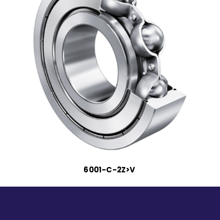
6001-C-2Z>V