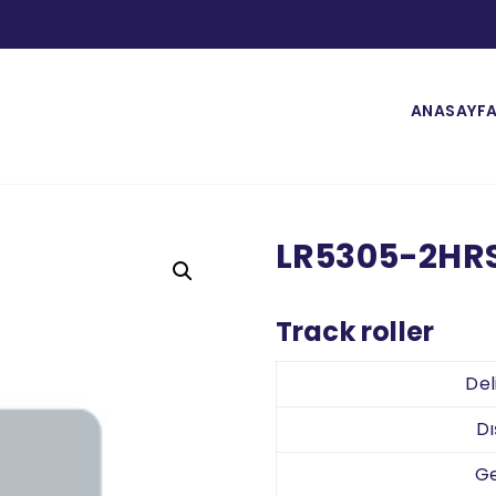
ANASAYF
LR5305-2HR
Track roller
Del
D
Ge