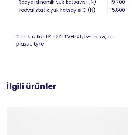
Radyal dinamik yük katsayısı (N)
19.700
radyal statik yük katsayısı C (N)
15.800
Track roller LR..-2Z-TVH-XL, two-row, no
plastic tyre
İlgili ürünler