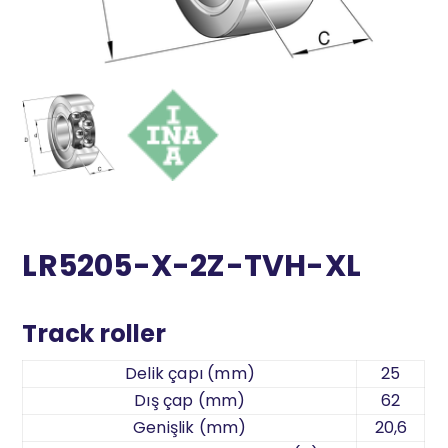
LR5205-X-2Z-TVH-XL
Track roller
Delik çapı (mm)
25
Dış çap (mm)
62
Genişlik (mm)
20,6