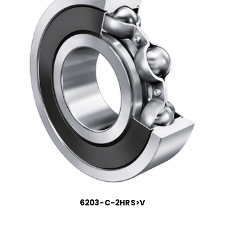
6203-C-2HRS>V