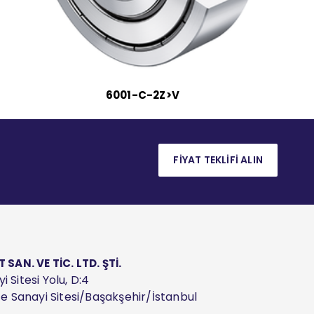
6001-C-2Z>V
FİYAT TEKLİFİ ALIN
AN. VE TİC. LTD. ŞTİ.
 Sitesi Yolu, D:4
ize Sanayi Sitesi/Başakşehir/İstanbul