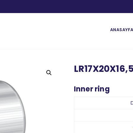
ANASAYF
LR17X20X16,
Inner ring
D