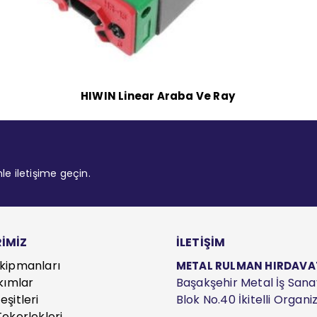
HIWIN Linear Araba Ve Ray
mle iletişime geçin.
İMİZ
İLETİŞİM
kipmanları
METAL RULMAN HIRDAVAT S
kımlar
Başakşehir Metal İş Sanayi
şitleri
Blok No.40 İkitelli Organ
ekerlekleri