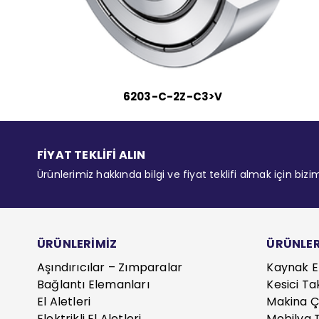
6203-C-2Z-C3>V
FİYAT TEKLİFİ ALIN
Ürünlerimiz hakkında bilgi ve fiyat teklifi almak için bizi
ÜRÜNLERİMİZ
ÜRÜNLER
Aşındırıcılar – Zımparalar
Kaynak E
Bağlantı Elemanları
Kesici Ta
El Aletleri
Makina Çe
Elektrikli El Aletleri
Mobilya T