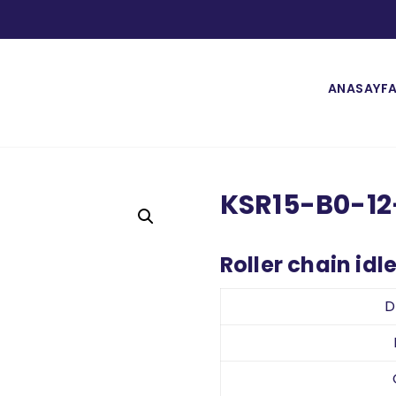
ANASAYF
KSR15-B0-12
Roller chain idl
D