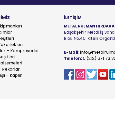
İMİZ
İLETİŞİM
kipmanları
METAL RULMAN HIRDAVAT S
kımlar
Başakşehir Metal İş Sanayi
şitleri
Blok No.40 İkitelli Organ
ekerlekleri
ler – Kompresörler
E-Mail:
info@metalrulm
eşitleri
Telefon:
0 (212) 671 73 3
Malzemeleri
– Rekorlar
işli – Kaplin