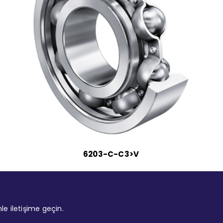
6203-C-C3>V
mle iletişime geçin.