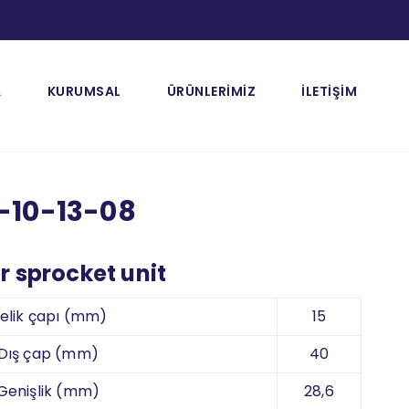
[gtranslate]
A
KURUMSAL
ÜRÜNLERİMİZ
İLETİŞİM
-10-13-08
er sprocket unit
elik çapı (mm)
15
Dış çap (mm)
40
Genişlik (mm)
28,6