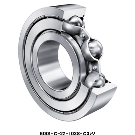
6001-C-2Z-L038-C3>V