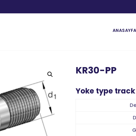
ANASAYF
KR30-PP
Yoke type track 
De
D
G