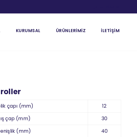
[gtranslate]
A
KURUMSAL
ÜRÜNLERİMİZ
İLETİŞİM
roller
lik çapı (mm)
12
ış çap (mm)
30
enişlik (mm)
40