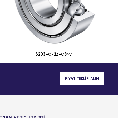
6203-C-2Z-C3>V
FİYAT TEKLİFİ ALIN
AN. VE TİC. LTD. ŞTİ.