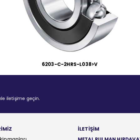
6203-C-2HRS-L038>V
mle iletişime geçin.
İMİZ
İLETİŞİM
kipmanları
METAL RULMAN HIRDAVAT S