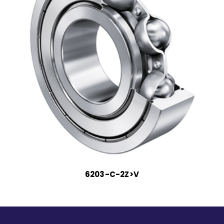
6203-C-2Z>V