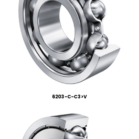
6203-C-C3>V