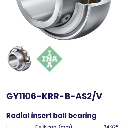
GY1106-KRR-B-AS2/V
Radial insert ball bearing
Delik çapı (mm)
34,925