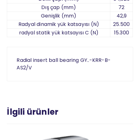
Dış çap (mm)
72
Genişlik (mm)
42,9
Radyal dinamik yük katsayısı (N)
25.500
radyal statik yük katsayısı C (N)
15.300
Radial insert ball bearing GY..-KRR-B-
AS2/V
İlgili ürünler