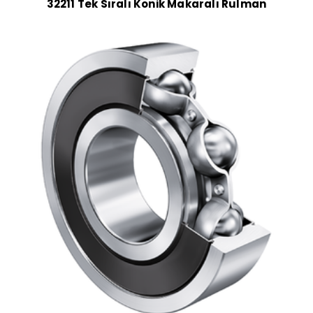
32211 Tek Sıralı Konik Makaralı Rulman