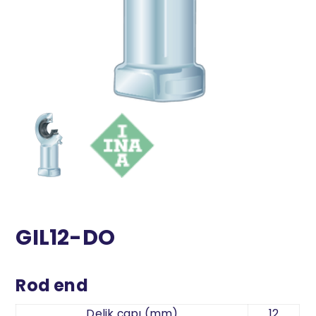
GIL12-DO
Rod end
Delik çapı (mm)
12