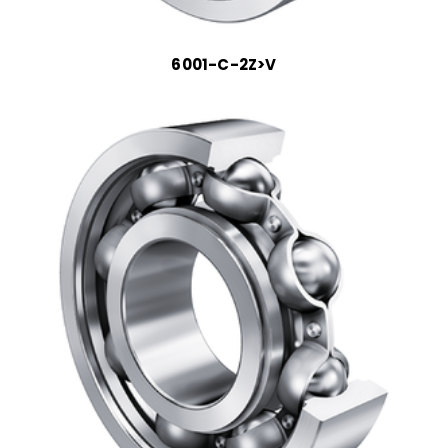
6001-C-2Z>V