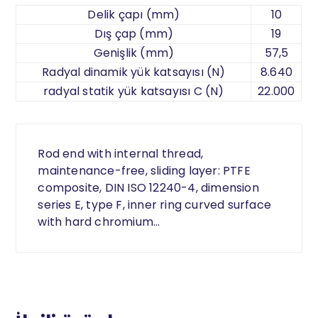
Delik çapı (mm)
10
Dış çap (mm)
19
Genişlik (mm)
57,5
Radyal dinamik yük katsayısı (N)
8.640
radyal statik yük katsayısı C (N)
22.000
Rod end with internal thread,
maintenance-free, sliding layer: PTFE
composite, DIN ISO 12240-4, dimension
series E, type F, inner ring curved surface
with hard chromium…