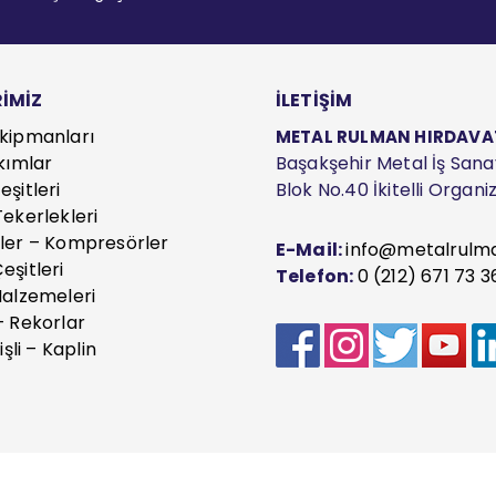
İMİZ
İLETİŞİM
kipmanları
METAL RULMAN HIRDAVAT S
kımlar
Başakşehir Metal İş Sanayi
şitleri
Blok No.40 İkitelli Organ
ekerlekleri
ler – Kompresörler
E-Mail:
info@metalrulm
eşitleri
Telefon:
0 (212) 671 73 3
Malzemeleri
– Rekorlar
işli – Kaplin