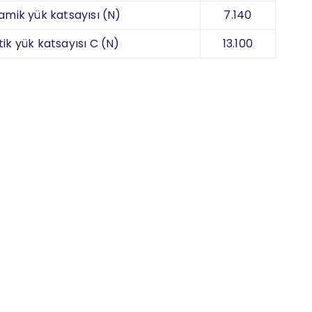
amik yük katsayısı (N)
7.140
tik yük katsayısı C (N)
13.100