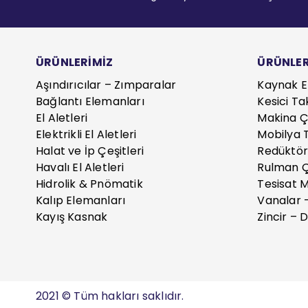
ÜRÜNLERİMİZ
ÜRÜNLER
Aşındırıcılar – Zımparalar
Kaynak E
Bağlantı Elemanları
Kesici Ta
El Aletleri
Makina Çe
Elektrikli El Aletleri
Mobilya T
Halat ve İp Çeşitleri
Redüktör
Havalı El Aletleri
Rulman Ç
Hidrolik & Pnömatik
Tesisat 
Kalıp Elemanları
Vanalar 
Kayış Kasnak
Zincir – D
2021 © Tüm hakları saklıdır.