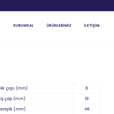
[gtranslate]
A
KURUMSAL
ÜRÜNLERİMİZ
İLETİŞİM
lik çapı (mm)
8
ış çap (mm)
19
enişlik (mm)
48