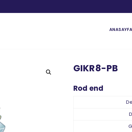
ANASAYF
GIKR8-PB
Rod end
De
D
G