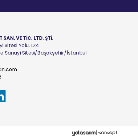
AN. VE TİC. LTD. ŞTİ.
 Sitesi Yolu, D:4
ize Sanayi Sitesi/Başakşehir/İstanbul
an.com
6