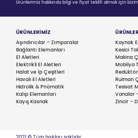
Ürünlerimiz hakkında bilgi ve fiyat teklifi almak için bizi
ÜRÜNLERİMİZ
ÜRÜNLER
Aşındırıcılar – Zımparalar
Kaynak E
Bağlantı Elemanları
Kesici Ta
El Aletleri
Makina Çe
Elektrikli El Aletleri
Mobilya T
Halat ve İp Çeşitleri
Redüktör
Havalı El Aletleri
Rulman Ç
Hidrolik & Pnömatik
Tesisat 
Kalıp Elemanları
Vanalar 
Kayış Kasnak
Zincir – D
2021 © Tüm hakları saklıdır.