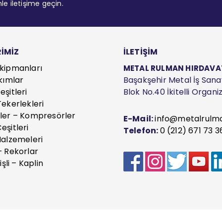
mle iletişime geçin.
İMİZ
İLETİŞİM
kipmanları
METAL RULMAN HIRDAVAT S
kımlar
Başakşehir Metal İş Sanayi
şitleri
Blok No.40 İkitelli Organ
ekerlekleri
ler – Kompresörler
E-Mail:
info@metalrulm
eşitleri
Telefon:
0 (212) 671 73 3
Malzemeleri
– Rekorlar
işli – Kaplin