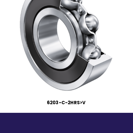
6203-C-2HRS>V