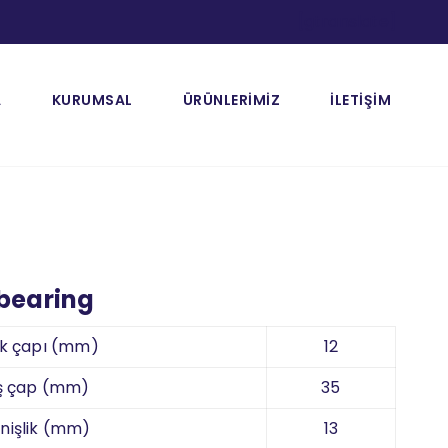
[gtranslate]
A
KURUMSAL
ÜRÜNLERİMİZ
İLETİŞİM
 bearing
ik çapı (mm)
12
ş çap (mm)
35
nişlik (mm)
13