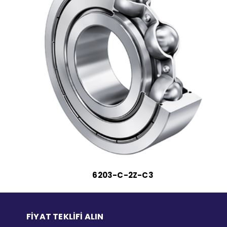
6203-C-2Z-C3
FİYAT TEKLİFİ ALIN