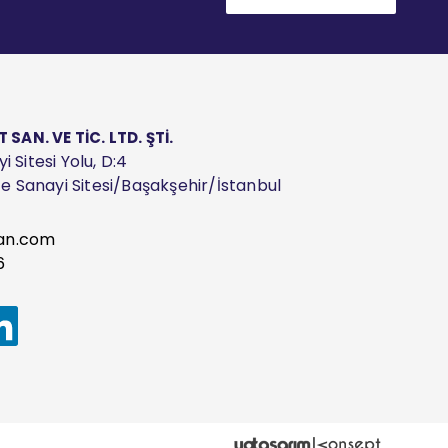
AN. VE TİC. LTD. ŞTİ.
 Sitesi Yolu, D:4
ize Sanayi Sitesi/Başakşehir/İstanbul
an.com
6