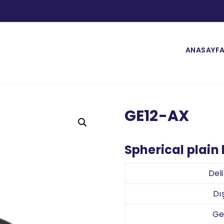
ANASAYF
GE12-AX
Spherical plain
Del
Dı
Ge