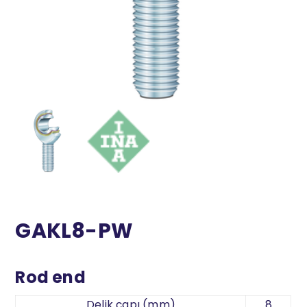
GAKL8-PW
Rod end
Delik çapı (mm)
8