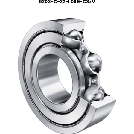
6203-C-2Z-L069-C3>V