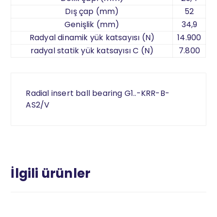
Dış çap (mm)
52
Genişlik (mm)
34,9
Radyal dinamik yük katsayısı (N)
14.900
radyal statik yük katsayısı C (N)
7.800
Radial insert ball bearing G1..-KRR-B-
AS2/V
İlgili ürünler