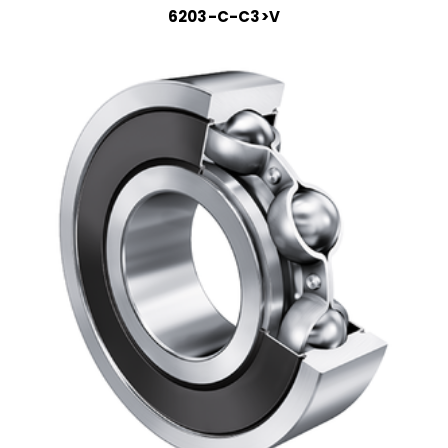
6203-C-C3>V