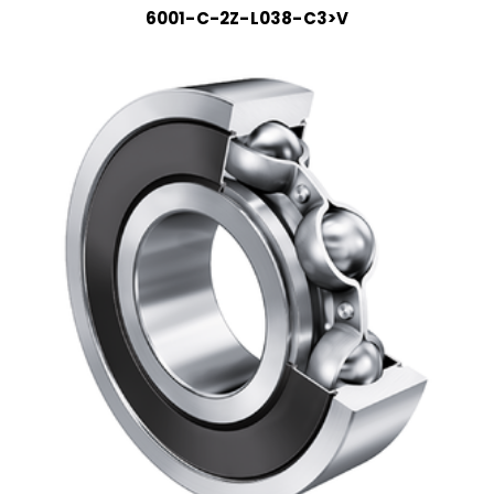
6001-C-2Z-L038-C3>V