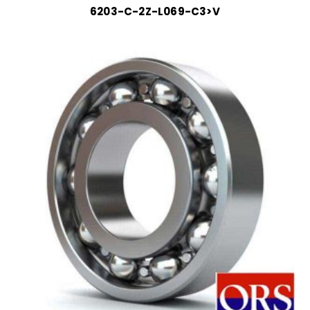
6203-C-2Z-L069-C3>V