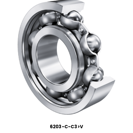
6203-C-C3>V