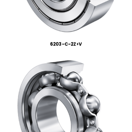
6203-C-2Z>V