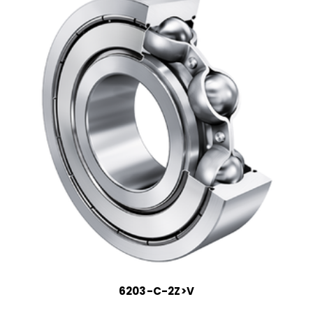
6203-C-2Z>V