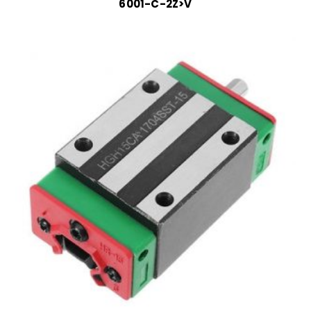
6001-C-2Z>V