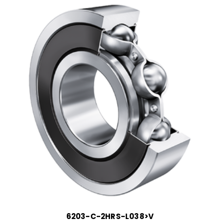
6203-C-2HRS-L038>V