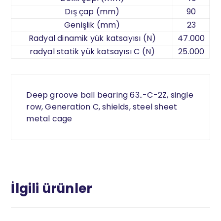
Dış çap (mm)
90
Genişlik (mm)
23
Radyal dinamik yük katsayısı (N)
47.000
radyal statik yük katsayısı C (N)
25.000
Deep groove ball bearing 63..-C-2Z, single
row, Generation C, shields, steel sheet
metal cage
İlgili ürünler