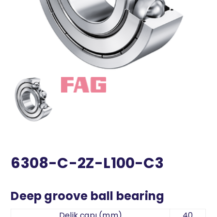
6308-C-2Z-L100-C3
Deep groove ball bearing
Delik çapı (mm)
40