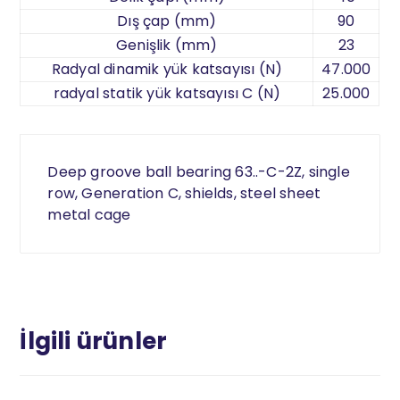
Dış çap (mm)
90
Genişlik (mm)
23
Radyal dinamik yük katsayısı (N)
47.000
radyal statik yük katsayısı C (N)
25.000
Deep groove ball bearing 63..-C-2Z, single
row, Generation C, shields, steel sheet
metal cage
İlgili ürünler