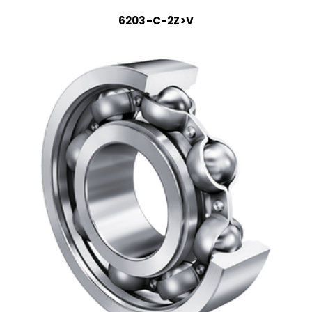
6203-C-2Z>V