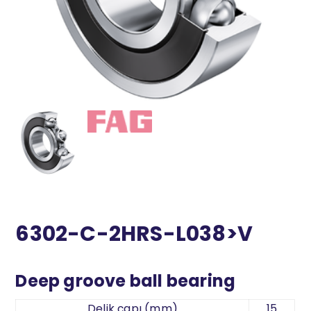
6302-C-2HRS-L038>V
Deep groove ball bearing
Delik çapı (mm)
15