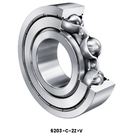
6203-C-2Z>V