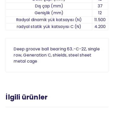
Dış çap (mm)
37
Genişlik (mm)
12
Radyal dinamik yük katsayısı (N)
11.500
radyal statik yük katsayısı C (N)
4.200
Deep groove ball bearing 63..-C-2Z, single
row, Generation C, shields, steel sheet
metal cage
İlgili ürünler