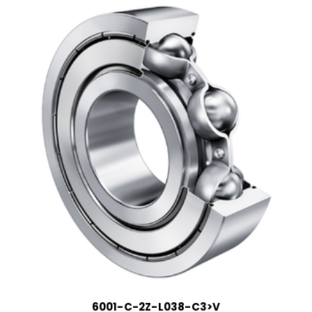
6001-C-2Z-L038-C3>V