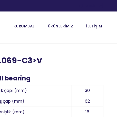
[gtranslate]
A
KURUMSAL
ÜRÜNLERİMİZ
İLETİŞİM
L069-C3>V
l bearing
ik çapı (mm)
30
ış çap (mm)
62
nişlik (mm)
16