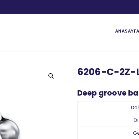
ANASAYF
6206-C-2Z-
Deep groove bal
Del
D
Ge