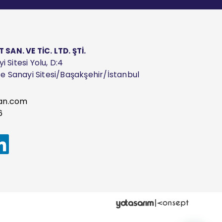
AN. VE TİC. LTD. ŞTİ.
 Sitesi Yolu, D:4
ize Sanayi Sitesi/Başakşehir/İstanbul
an.com
6