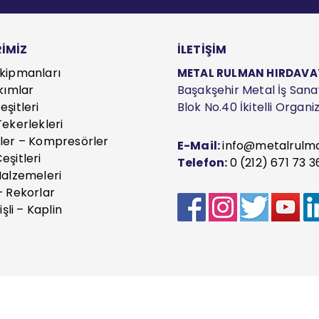
İMİZ
İLETİŞİM
kipmanları
METAL RULMAN HIRDAVAT S
kımlar
Başakşehir Metal İş Sanayi
şitleri
Blok No.40 İkitelli Organ
ekerlekleri
ler – Kompresörler
E-Mail:
info@metalrulm
eşitleri
Telefon:
0 (212) 671 73 3
Malzemeleri
– Rekorlar
işli – Kaplin