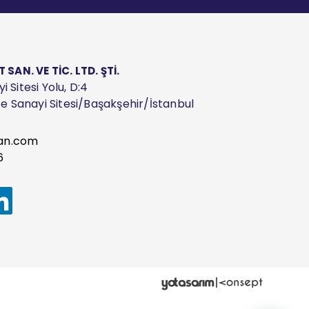
AN. VE TİC. LTD. ŞTİ.
 Sitesi Yolu, D:4
ize Sanayi Sitesi/Başakşehir/İstanbul
an.com
6