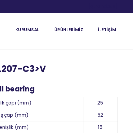
[gtranslate]
A
KURUMSAL
ÜRÜNLERİMİZ
İLETİŞİM
L207-C3>V
l bearing
lik çapı (mm)
25
ış çap (mm)
52
enişlik (mm)
15