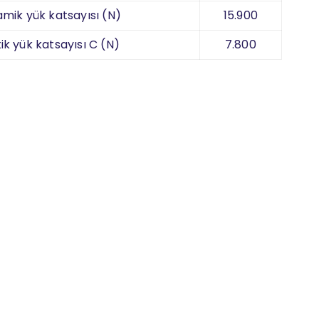
amik yük katsayısı (N)
15.900
ik yük katsayısı C (N)
7.800