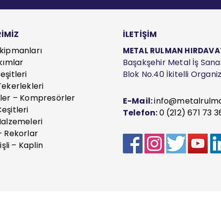
İMİZ
İLETİŞİM
kipmanları
METAL RULMAN HIRDAVAT S
kımlar
Başakşehir Metal İş Sanayi
şitleri
Blok No.40 İkitelli Organ
ekerlekleri
ler – Kompresörler
E-Mail:
info@metalrulm
eşitleri
Telefon:
0 (212) 671 73 3
Malzemeleri
– Rekorlar
işli – Kaplin