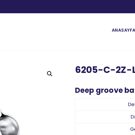
ANASAYF
6205-C-2Z-
Deep groove bal
De
D
G