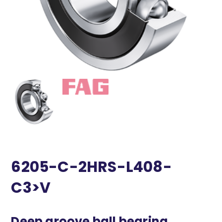
6205-C-2HRS-L408-
C3>V
Deep groove ball bearing