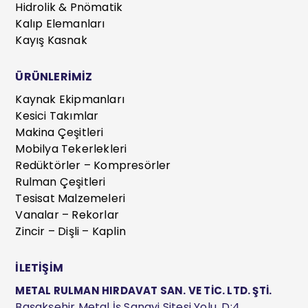
Hidrolik & Pnömatik
Kalıp Elemanları
Kayış Kasnak
ÜRÜNLERİMİZ
Kaynak Ekipmanları
Kesici Takımlar
Makina Çeşitleri
Mobilya Tekerlekleri
Redüktörler – Kompresörler
Rulman Çeşitleri
Tesisat Malzemeleri
Vanalar – Rekorlar
Zincir – Dişli – Kaplin
İLETİŞİM
METAL RULMAN HIRDAVAT SAN. VE TİC. LTD. ŞTİ.
Başakşehir Metal İş Sanayi Sitesi Yolu, D:4