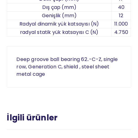
Dış çap (mm)
40
Genişlik (mm)
12
Radyal dinamik yük katsayısı (N)
11.000
radyal statik yük katsayısı C (N)
4.750
Deep groove ball bearing 62..-C-Z, single
row, Generation C, shield , steel sheet
metal cage
İlgili ürünler