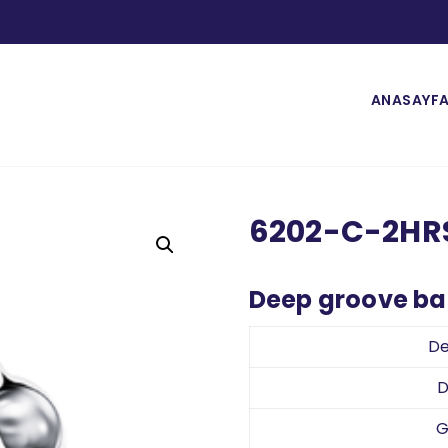
ANASAYF
6202-C-2HR
Deep groove bal
De
D
G