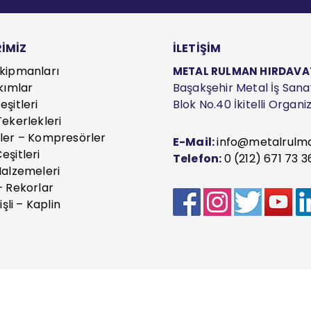
İMİZ
İLETİŞİM
kipmanları
METAL RULMAN HIRDAVAT S
kımlar
Başakşehir Metal İş Sanayi
şitleri
Blok No.40 İkitelli Organ
ekerlekleri
ler – Kompresörler
E-Mail:
info@metalrulm
eşitleri
Telefon:
0 (212) 671 73 3
Malzemeleri
– Rekorlar
işli – Kaplin