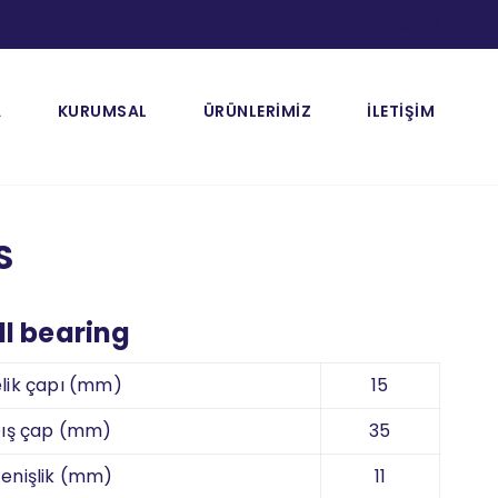
[gtranslate]
A
KURUMSAL
ÜRÜNLERİMİZ
İLETİŞİM
S
l bearing
lik çapı (mm)
15
ış çap (mm)
35
enişlik (mm)
11