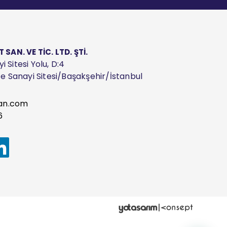
AN. VE TİC. LTD. ŞTİ.
 Sitesi Yolu, D:4
ize Sanayi Sitesi/Başakşehir/İstanbul
an.com
6