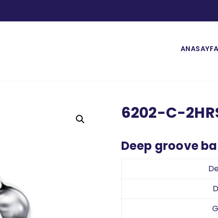
ANASAYF
6202-C-2HR
Deep groove bal
De
D
G