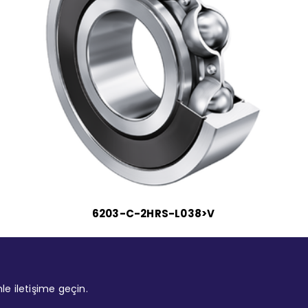
6203-C-2HRS-L038>V
mle iletişime geçin.