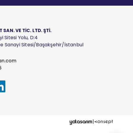
AN. VE TİC. LTD. ŞTİ.
 Sitesi Yolu, D:4
ize Sanayi Sitesi/Başakşehir/İstanbul
an.com
6