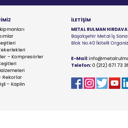
İMİZ
İLETİŞİM
kipmanları
METAL RULMAN HIRDAVAT S
kımlar
Başakşehir Metal İş Sanayi
şitleri
Blok No.40 İkitelli Organ
ekerlekleri
ler – Kompresörler
E-Mail:
info@metalrulm
eşitleri
Telefon:
0 (212) 671 73 3
Malzemeleri
– Rekorlar
işli – Kaplin