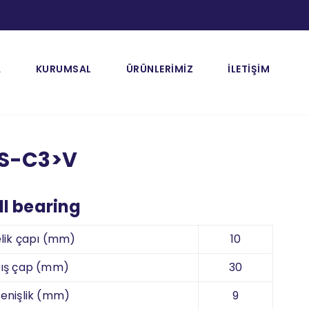
[gtranslate]
A
KURUMSAL
ÜRÜNLERİMİZ
İLETİŞİM
S-C3>V
l bearing
lik çapı (mm)
10
ış çap (mm)
30
enişlik (mm)
9