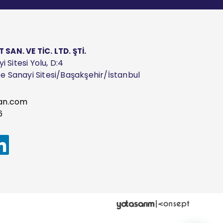
AN. VE TİC. LTD. ŞTİ.
 Sitesi Yolu, D:4
ize Sanayi Sitesi/Başakşehir/İstanbul
an.com
6