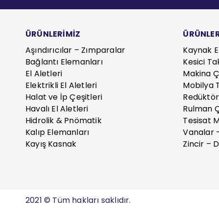
ÜRÜNLERİMİZ
ÜRÜNLER
Aşındırıcılar – Zımparalar
Kaynak E
Bağlantı Elemanları
Kesici Ta
El Aletleri
Makina Çe
Elektrikli El Aletleri
Mobilya T
Halat ve İp Çeşitleri
Redüktör
Havalı El Aletleri
Rulman Ç
Hidrolik & Pnömatik
Tesisat 
Kalıp Elemanları
Vanalar 
Kayış Kasnak
Zincir – D
2021 © Tüm hakları saklıdır.