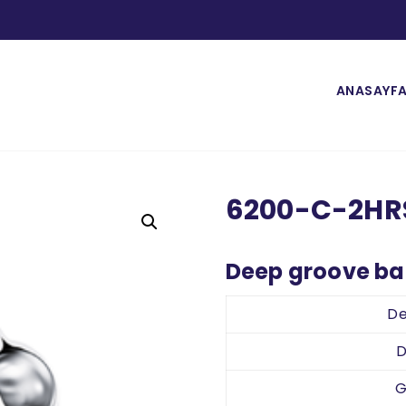
ANASAYF
6200-C-2HR
Deep groove bal
De
D
G