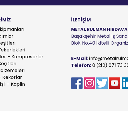
İMİZ
İLETİŞİM
kipmanları
METAL RULMAN HIRDAVAT S
kımlar
Başakşehir Metal İş Sanayi
şitleri
Blok No.40 İkitelli Organ
ekerlekleri
ler – Kompresörler
E-Mail:
info@metalrulm
eşitleri
Telefon:
0 (212) 671 73 3
Malzemeleri
– Rekorlar
işli – Kaplin