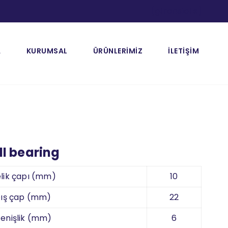
[gtranslate]
A
KURUMSAL
ÜRÜNLERİMİZ
İLETİŞİM
l bearing
lik çapı (mm)
10
ış çap (mm)
22
enişlik (mm)
6