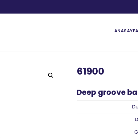
ANASAYF
61900
Deep groove bal
De
D
G