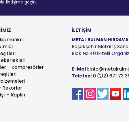
mle iletişime geçin.
İMİZ
İLETİŞİM
kipmanları
METAL RULMAN HIRDAVAT S
kımlar
Başakşehir Metal İş Sanayi
şitleri
Blok No.40 İkitelli Organ
ekerlekleri
ler – Kompresörler
E-Mail:
info@metalrulm
eşitleri
Telefon:
0 (212) 671 73 3
Malzemeleri
– Rekorlar
işli – Kaplin