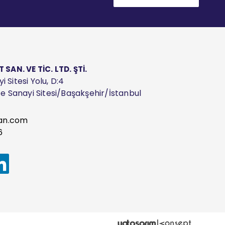
AN. VE TİC. LTD. ŞTİ.
 Sitesi Yolu, D:4
ize Sanayi Sitesi/Başakşehir/İstanbul
an.com
6