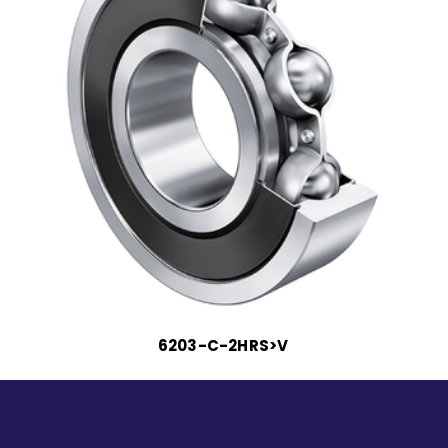
6203-C-2HRS>V