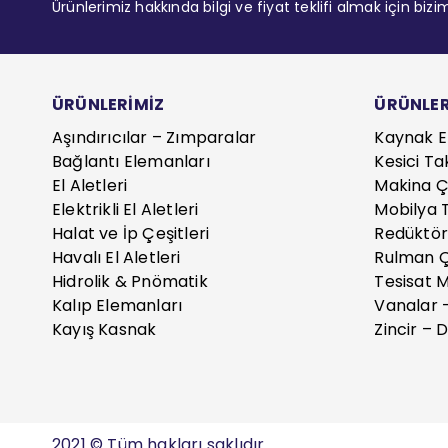
Ürünlerimiz hakkında bilgi ve fiyat teklifi almak için bizi
ÜRÜNLERİMİZ
ÜRÜNLER
Aşındırıcılar – Zımparalar
Kaynak E
Bağlantı Elemanları
Kesici Ta
El Aletleri
Makina Çe
Elektrikli El Aletleri
Mobilya T
Halat ve İp Çeşitleri
Redüktör
Havalı El Aletleri
Rulman Ç
Hidrolik & Pnömatik
Tesisat 
Kalıp Elemanları
Vanalar 
Kayış Kasnak
Zincir – D
2021 © Tüm hakları saklıdır.